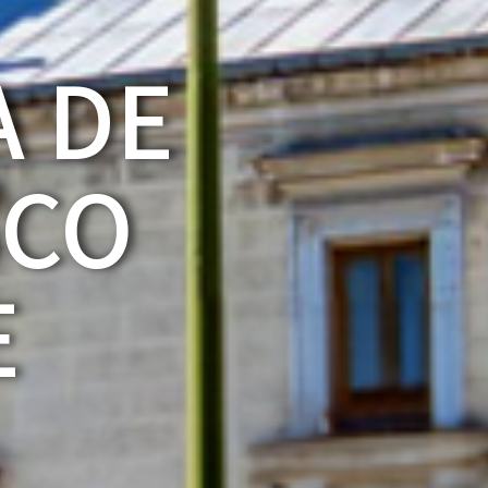
A DE
SCO
E