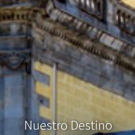
N
u
e
s
t
r
o
D
e
s
t
i
n
o