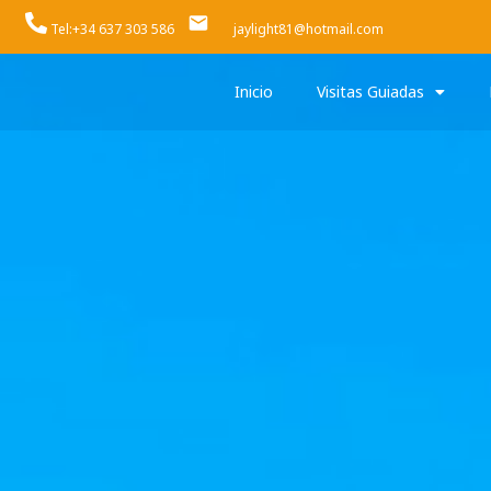
Tel:+34 637 303 586
jaylight81@hotmail.com
Inicio
Visitas Guiadas