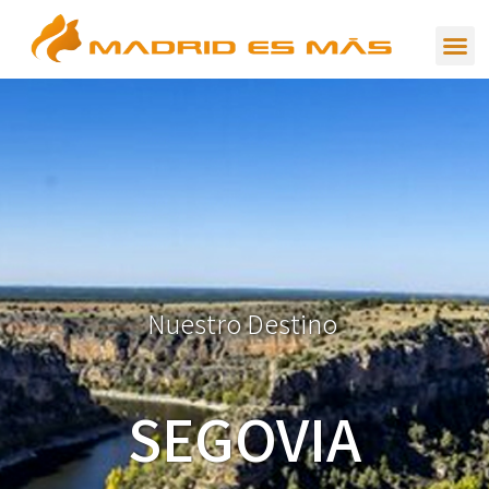
N
u
e
s
t
r
o
D
e
s
t
i
n
o
SEGOVIA