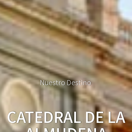
N
u
e
s
t
r
o
D
e
s
t
i
n
o
CATEDRAL DE LA