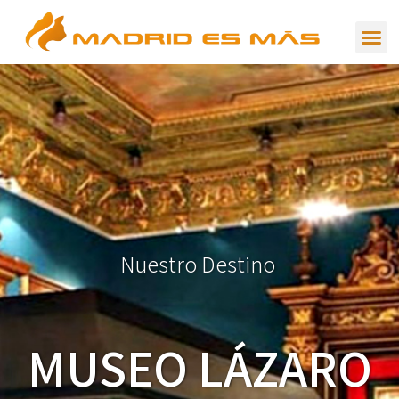
N
u
e
s
t
r
o
D
e
s
t
i
n
o
MUSEO LÁZARO