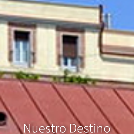
N
u
e
s
t
r
o
D
e
s
t
i
n
o