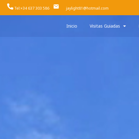
Tel:+34 637 303 586
jaylight81@hotmail.com
Inicio
Visitas Guiadas