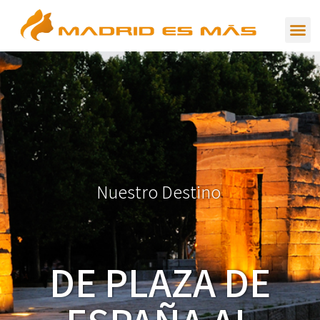
N
u
e
s
t
r
o
D
e
s
t
i
n
o
DE PLAZA DE