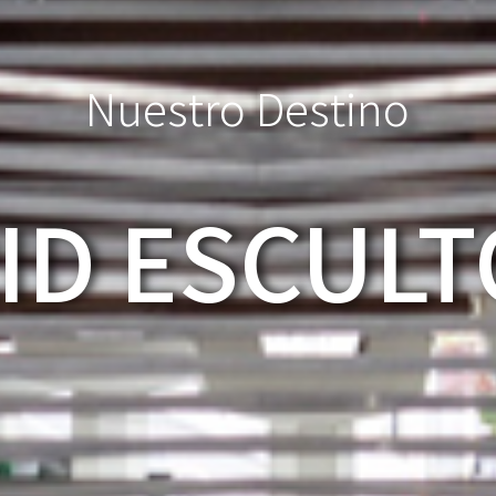
N
u
e
s
t
r
o
D
e
s
t
i
n
o
ID ESCULT