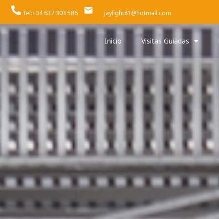
Tel:+34 637 303 586
jaylight81@hotmail.com
Inicio
Visitas Guiadas