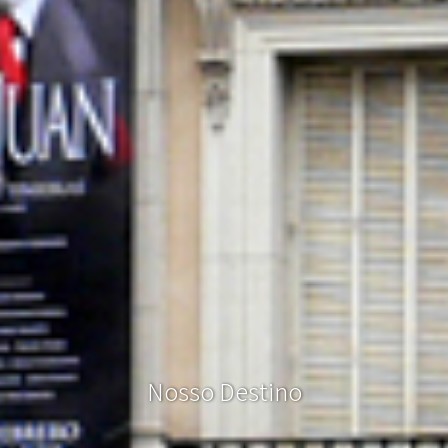
N
o
s
s
o
D
e
s
t
i
n
o