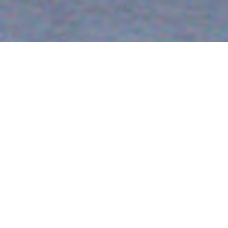
Informação Prática
O que ver?
Loja
Artigos mais lidos
MUSEU DE HISTORIA DE MADRID
Localizado a poucos passos da estação de
metrô Tribunal, na movimentada rua Fencarral,
este museu ocupa um dos grandes edifícios do