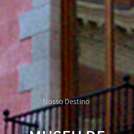
N
o
s
s
o
D
e
s
t
i
n
o