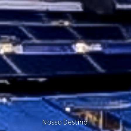
N
o
s
s
o
D
e
s
t
i
n
o