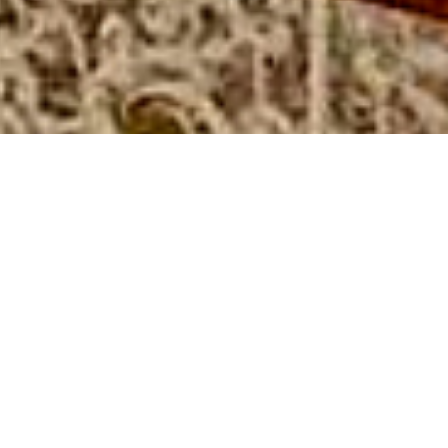
Informação Prática
O que ver?
Loja
Artigos mais lidos
MUSEU NACIONAL DE ARTES
DECORATIVAS