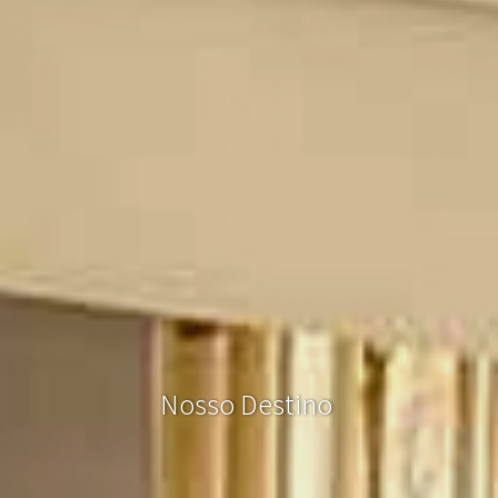
N
o
s
s
o
D
e
s
t
i
n
o