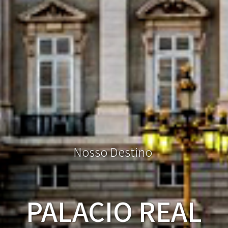
N
o
s
s
o
D
e
s
t
i
n
o
PALACIO REAL