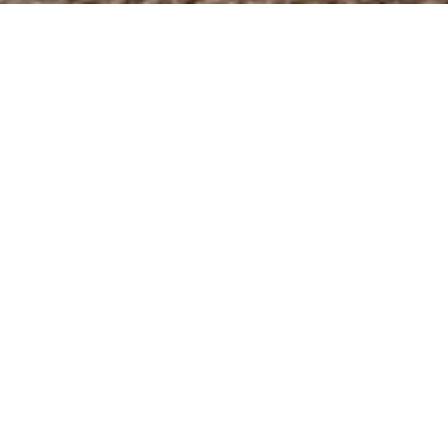
Informação Prática
O que ver?
Loja
Artigos mais lidos
PALACIO REAL
Morada real desde Carlos III até Alfonso XIII, o
Palácio Real nos convida a fazer uma viagem
pela história da Espanha, sendo uma das joias
arquitetônicas mais impressionantes que se
pode encontrar na cidade de Madrid. Este
majestoso edifício, localizado no coração da